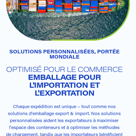
SOLUTIONS PERSONNALISÉES, PORTÉE
MONDIALE
OPTIMISÉ POUR LE COMMERCE
EMBALLAGE POUR
L'IMPORTATION ET
L'EXPORTATION
Chaque expédition est unique – tout comme nos
solutions d'emballage export & import. Nos solutions
personnalisées aident les exportateurs à maximiser
l'espace des conteneurs et à optimiser les méthodes
de chargement, tandis que les importateurs bénéficient